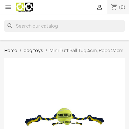
shopping_cart


(0)
search
Home
dog toys
Mini Tuff Ball Tug 4cm, Rope 23cm