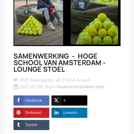
SAMENWERKING - HOGE
SCHOOL VAN AMSTERDAM -
LOUNGE STOEL
9521 Weergaven
0
Vind-ik-leuk
2021-03-29
Door
Oudetennisballen.com
Facebook
X
Pinterest
LinkedIn
Tumblr