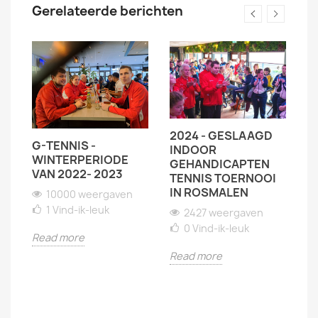
Gerelateerde berichten
2024 - GESLAAGD
G-TENNIS -
S
INDOOR
WINTERPERIODE
F
GEHANDICAPTEN
VAN 2022- 2023
O
TENNIS TOERNOOI
T
IN ROSMALEN
10000 weergaven
1
Vind-ik-leuk
2427 weergaven
0
Vind-ik-leuk
Read more
R
Read more
G-
IS