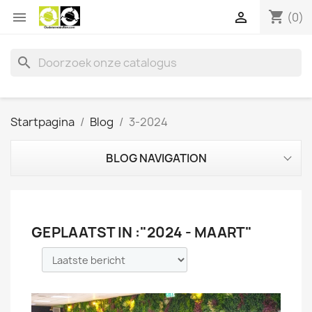
shopping_cart


(0)
search
Startpagina
Blog
3-2024
BLOG NAVIGATION
GEPLAATST IN :"2024 - MAART"