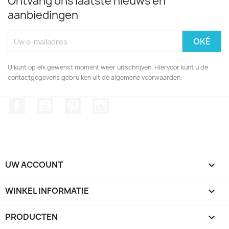
Ontvang ons laatste nieuws en
aanbiedingen
U kunt op elk gewenst moment weer uitschrijven. Hiervoor kunt u de
contactgegevens gebruiken uit de algemene voorwaarden.
Facebook
YouTube
Pinterest
Instagram
UW ACCOUNT

WINKEL INFORMATIE
keyboard_arrow_down
PRODUCTEN
