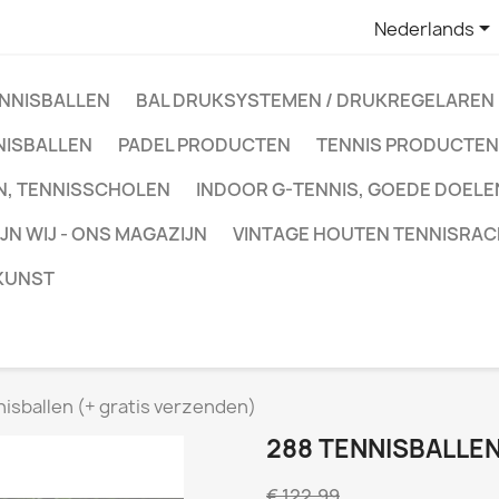

Nederlands
ENNISBALLEN
BAL DRUKSYSTEMEN / DRUKREGELAREN
NISBALLEN
PADEL PRODUCTEN
TENNIS PRODUCTEN
N, TENNISSCHOLEN
INDOOR G-TENNIS, GOEDE DOELE
IJN WIJ - ONS MAGAZIJN
VINTAGE HOUTEN TENNISRAC
 KUNST
isballen (+ gratis verzenden)
288 TENNISBALLEN
€ 122,99