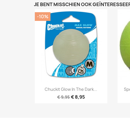
JE BENT MISSCHIEN OOK GEÏNTERESSEER
-10%
Snel bekijken

Chuckit Glow In The Dark...
Spo
€ 8,95
€ 9,95