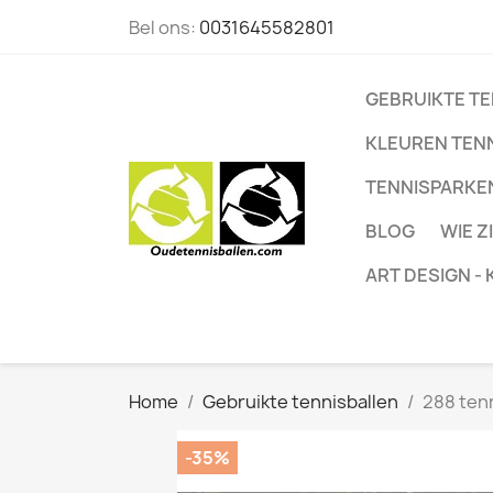
Bel ons:
0031645582801
GEBRUIKTE T
KLEUREN TEN
TENNISPARKE
BLOG
WIE Z
ART DESIGN -
Home
Gebruikte tennisballen
288 tenn
-35%