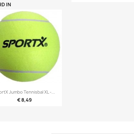
D IN
Snel bekijken

rtX Jumbo Tennisbal XL -...
€ 8,49