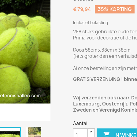
€ 79,94
35% KORTING
Inclusief belasting
288 stuks gebruikte oude ten
Prima voor decoratie of de h
Doos 58cm x 38cm x 38cm
(iets groter dan een verhuis
Al onze bestellingen zijn met
GRATIS VERZENDING ! binnen
Wij verzenden ook naar: Den
Luxemburg, Oostenrijk, Pole
Zweden en Verenigd Koninkr
Aantal

IN WINK