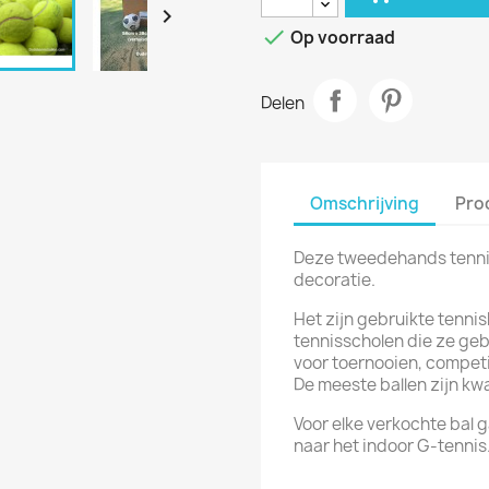


Op voorraad
Delen
Omschrijving
Pro
Deze tweedehands tennisb
decoratie.
Het zijn gebruikte tenni
tennisscholen die ze geb
voor toernooien, competit
De meeste ballen zijn kwa
Voor elke verkochte bal 
naar het indoor G-tennis