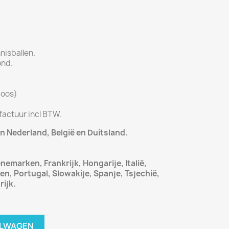
nisballen.
ond.
doos)
 factuur incl BTW.
 Nederland, België en Duitsland.
emarken, Frankrijk, Hongarije, Italië,
n, Portugal, Slowakije, Spanje, Tsjechië,
ijk.
ELWAGEN