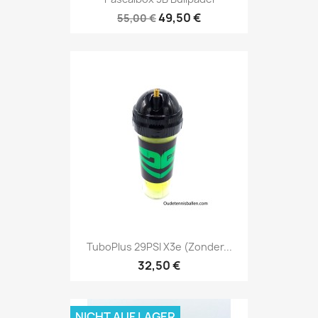
49,50 €
55,00 €
TuboPlus 29PSI X3e (zonder...
32,50 €
NICHT AUF LAGER