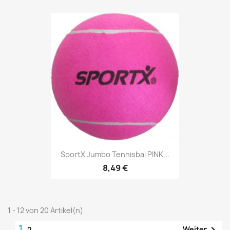
SportX Jumbo Tennisbal PINK...
8,49 €
1 - 12 von 20 Artikel(n)
1

Weiter
2